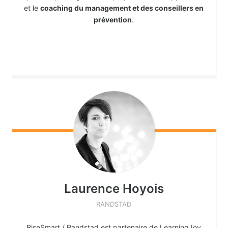
et le
coaching du management et des conseillers en
prévention
.
Laurence
Hoyois
RANDSTAD
RiseSmart / Randstad est partenaire de LearningJoy