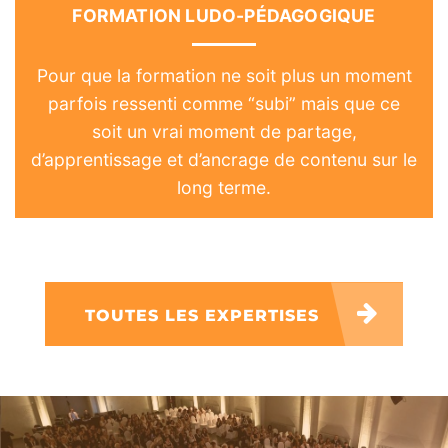
FORMATION LUDO-PÉDAGOGIQUE
Pour que la formation ne soit plus un moment
parfois ressenti comme “subi” mais que ce
soit un vrai moment de partage,
d’apprentissage et d’ancrage de contenu sur le
long terme.
TOUTES LES EXPERTISES