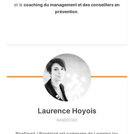
et le
coaching du management et des conseillers en
prévention
.
Laurence
Hoyois
RANDSTAD
RiseSmart / Randstad est partenaire de LearningJoy