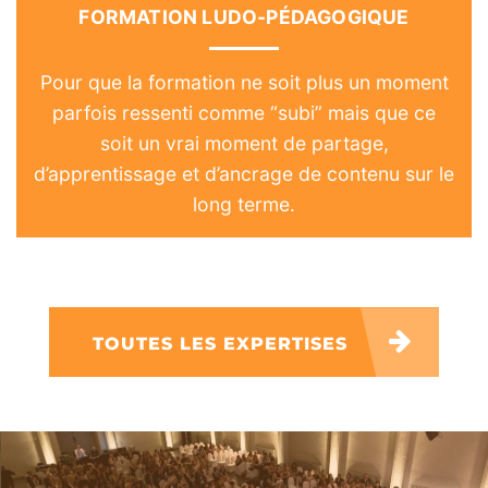
FORMATION LUDO-PÉDAGOGIQUE
Pour que la formation ne soit plus un moment
parfois ressenti comme “subi” mais que ce
soit un vrai moment de partage,
d’apprentissage et d’ancrage de contenu sur le
long terme.
TOUTES LES EXPERTISES