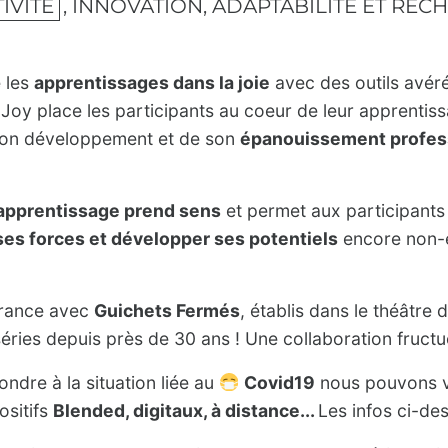
IVITÉ
, INNOVATION, ADAPTABILITÉ ET REC
e les
apprentissages dans la joie
avec des outils avéré
Joy place les participants au coeur de leur apprenti
son développement et de son
épanouissement profess
apprentissage prend sens
et permet aux participants
ses forces et développer ses potentiels
encore non-e
France avec
Guichets Fermés
, établis dans le théâtre d
éries depuis près de 30 ans ! Une collaboration fruct
ndre à la situation liée au
Covid19
nous pouvons v
ositifs
Blended, digitaux, à distance...
Les infos ci-de