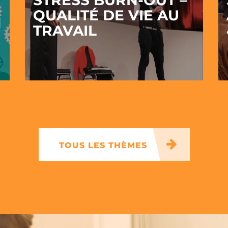
STRESS BURN-OUT –
QUALITÉ DE VIE AU
N
TRAVAIL
TOUS LES THÈMES