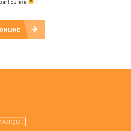
particulière
!
 ONLINE
MATIQUE