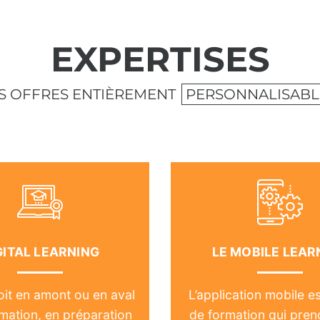
EXPERTISES
S OFFRES ENTIÈREMENT
PERSONNALISABL
GITAL LEARNING
LE MOBILE LEAR
oit en amont ou en aval
L’application mobile es
rmation, en préparation
de formation qui pren