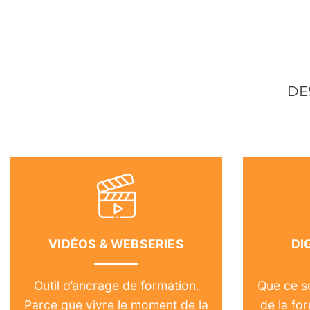
DE
VIDÉOS & WEBSERIES
DI
Outil d’ancrage de formation.
Que ce s
Parce que vivre le moment de la
de la fo