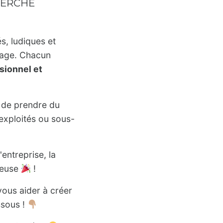
HERCHE
s, ludiques et
ssage. Chacun
ionnel et
 de prendre du
xploités ou sous-
'entreprise, la
ueuse
!
ous aider à créer
ssous !