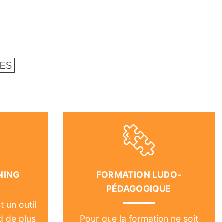
ES
NING
FORMATION LUDO-
PÉDAGOGIQUE
t un outil
d de plus
Pour que la formation ne soit