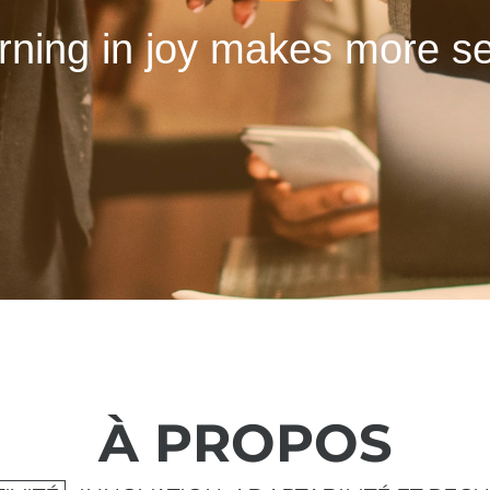
rning in joy makes more s
À PROPOS