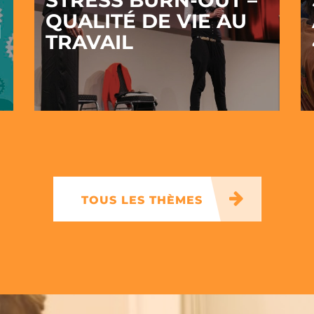
STRESS BURN-OUT –
QUALITÉ DE VIE AU
N
TRAVAIL
TOUS LES THÈMES