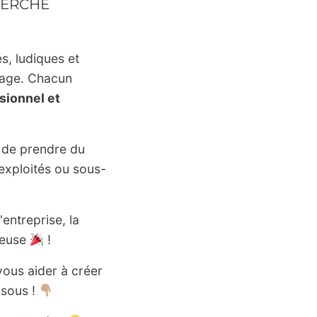
HERCHE
s, ludiques et
ssage. Chacun
ionnel et
 de prendre du
xploités ou sous-
'entreprise, la
ueuse
!
ous aider à créer
ssous !