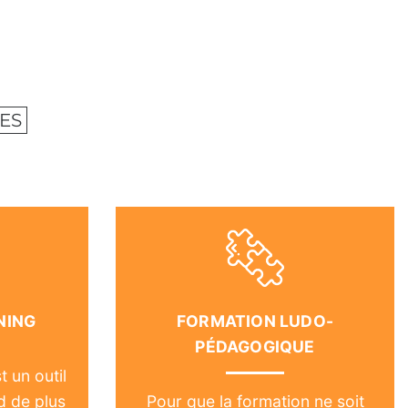
ES
NING
FORMATION LUDO-
PÉDAGOGIQUE
t un outil
d de plus
Pour que la formation ne soit