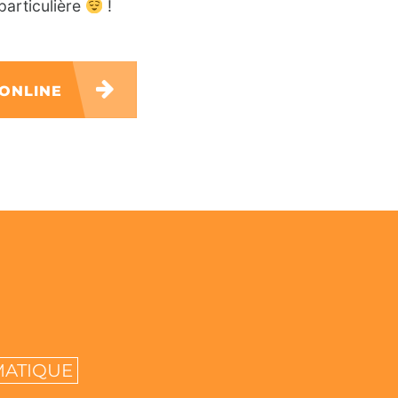
particulière
!
 ONLINE
MATIQUE