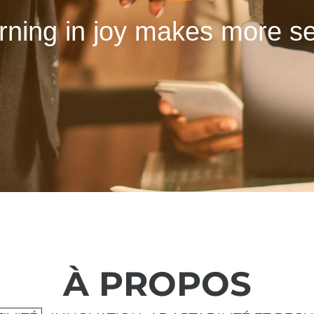
rning in joy makes more s
À PROPOS