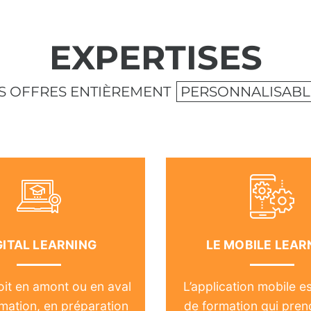
EXPERTISES
S OFFRES ENTIÈREMENT
PERSONNALISABL
GITAL LEARNING
LE MOBILE LEAR
oit en amont ou en aval
L’application mobile es
rmation, en préparation
de formation qui pren