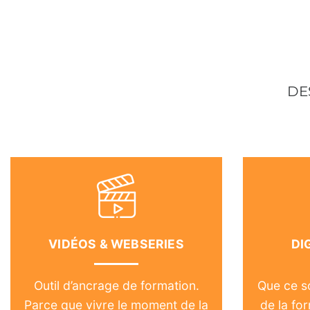
DE
VIDÉOS & WEBSERIES
DI
Outil d’ancrage de formation.
Que ce s
Parce que vivre le moment de la
de la fo