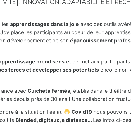
IVITÉ
, INNOVATION, ADAPTABILITÉ ET REC
e les
apprentissages dans la joie
avec des outils avéré
Joy place les participants au coeur de leur apprenti
son développement et de son
épanouissement profess
apprentissage prend sens
et permet aux participants
ses forces et développer ses potentiels
encore non-e
France avec
Guichets Fermés
, établis dans le théâtre d
éries depuis près de 30 ans ! Une collaboration fruct
ndre à la situation liée au
Covid19
nous pouvons v
ositifs
Blended, digitaux, à distance...
Les infos ci-de